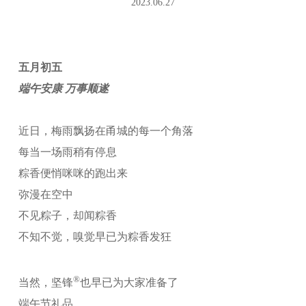
2023.06.27
五
月
初
五
端午安康 万事顺遂
近日，梅雨飘扬在甬城的每一个角落
每当一场雨稍有停息
粽香便悄咪咪的跑出来
弥漫在空中
不见粽子，却闻粽香
不知不觉，嗅觉早已为粽香发狂
®
当然，坚锋
也早已为大家准备了
端午节礼品